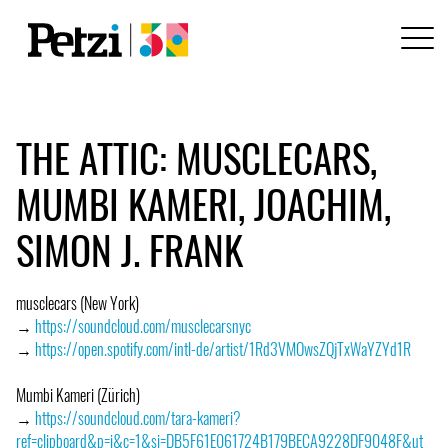
THE ATTIC: MUSCLECARS,
MUMBI KAMERI, JOACHIM,
SIMON J. FRANK
musclecars (New York)
→
https://soundcloud.com/musclecarsnyc
→
https://open.spotify.com/intl-de/artist/1Rd3VMOwsZQjTxWaYZYd1R
Mumbi Kameri (Zürich)
→
https://soundcloud.com/tara-kameri?
ref=clipboard&p=i&c=1&si=DB5F61E061724B179BECA9228DF9048F&ut