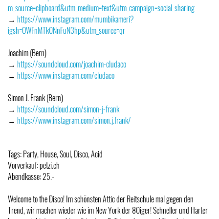
m_source=clipboard&utm_medium=text&utm_campaign=social_sharing
→
https://www.instagram.com/mumbikameri?
igsh=OWFnMTk0NnFuN3hp&utm_source=qr
Joachim (Bern)
→
https://soundcloud.com/joachim-cludaco
→
https://www.instagram.com/cludaco
Simon J. Frank (Bern)
→
https://soundcloud.com/simon-j-frank
→
https://www.instagram.com/simon.j.frank/
Tags: Party, House, Soul, Disco, Acid
Vorverkauf: petzi.ch
Abendkasse: 25.-
Welcome to the Disco! Im schönsten Attic der Reitschule mal gegen den
Trend, wir machen wieder wie im New York der 80iger! Schneller und Härter