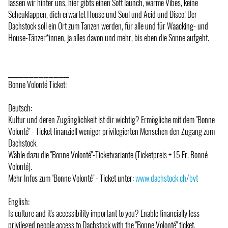
lassen wir hinter uns, hier gibts einen Soft launch, warme Vibes, keine
Scheuklappen, dich erwartet House und Soul und Acid und Disco! Der
Dachstock soll ein Ort zum Tanzen werden, für alle und für Waacking- und
House-Tänzer*innen, ja alles davon und mehr, bis eben die Sonne aufgeht.
⎯⎯⎯⎯⎯⎯⎯⎯⎯⎯⎯⎯
Bonne Volonté Ticket:
Deutsch:
Kultur und deren Zugänglichkeit ist dir wichtig? Ermögliche mit dem "Bonne
Volonté" - Ticket finanziell weniger privilegierten Menschen den Zugang zum
Dachstock.
Wähle dazu die "Bonne Volonté"-Ticketvariante (Ticketpreis + 15 Fr. Bonné
Volonté).
Mehr Infos zum "Bonne Volonté" - Ticket unter:
www.dachstock.ch/bvt
English:
Is culture and it's accessibility important to you? Enable financially less
privileged people access to Dachstock with the "Bonne Volonté" ticket.