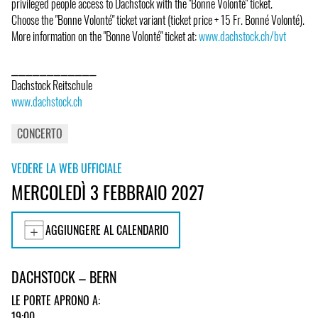
privileged people access to Dachstock with the "Bonne Volonté" ticket.
Choose the "Bonne Volonté" ticket variant (ticket price + 15 Fr. Bonné Volonté).
More information on the "Bonne Volonté" ticket at:
www.dachstock.ch/bvt
⎯⎯⎯⎯⎯⎯⎯⎯⎯⎯⎯⎯
Dachstock Reitschule
www.dachstock.ch
CONCERTO
VEDERE LA WEB UFFICIALE
MERCOLEDÌ 3 FEBBRAIO 2027
AGGIUNGERE AL CALENDARIO
DACHSTOCK – BERN
LE PORTE APRONO A:
19:00