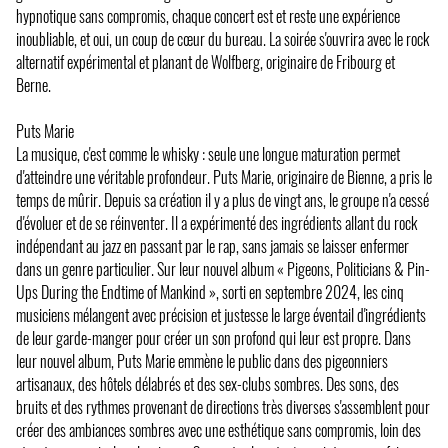
hypnotique sans compromis, chaque concert est et reste une expérience
inoubliable, et oui, un coup de cœur du bureau. La soirée s'ouvrira avec le rock
alternatif expérimental et planant de Wolfberg, originaire de Fribourg et
Berne.
Puts Marie
La musique, c'est comme le whisky : seule une longue maturation permet
d'atteindre une véritable profondeur. Puts Marie, originaire de Bienne, a pris le
temps de mûrir. Depuis sa création il y a plus de vingt ans, le groupe n'a cessé
d'évoluer et de se réinventer. Il a expérimenté des ingrédients allant du rock
indépendant au jazz en passant par le rap, sans jamais se laisser enfermer
dans un genre particulier. Sur leur nouvel album « Pigeons, Politicians & Pin-
Ups During the Endtime of Mankind », sorti en septembre 2024, les cinq
musiciens mélangent avec précision et justesse le large éventail d'ingrédients
de leur garde-manger pour créer un son profond qui leur est propre. Dans
leur nouvel album, Puts Marie emmène le public dans des pigeonniers
artisanaux, des hôtels délabrés et des sex-clubs sombres. Des sons, des
bruits et des rythmes provenant de directions très diverses s'assemblent pour
créer des ambiances sombres avec une esthétique sans compromis, loin des