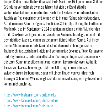
langes Reifen. Diese Reifezeit hat sich Puts Marie aus Biel genommen. Seit der
Gründung vor mehr als zwanzig Jahren hat sich die Band ständig
weiterentwickelt und neu erfunden. Sie hat mit Zutaten von Indierock über
Jazz bis zu Rap experimentiert, ohne sich je in einer Schublade festzusetzen.
Auf dem neuen Album «Pigeons, Politicians & Pin-Ups During the Endtime of
Mankind», das im September 2024 erschien, mischen die fünf Musiker das
breite Spektrum an Ingredienzien aus ihrem Küchenschrank gezielt und mit
dem richtigen Mass zu einem ganz eigenen tiefgründigen Sound. Auf ihrem
neuen Album nehmen Puts Marie das Publikum mit in handgemachte
Taubenschläge, zerfallene Hotels und schummrige Sexclubs. Töne, Geräusche
und Rhythmen aus unterschiedlichsten Richtungen fügen sich zusammen zu
düsteren Stimmungsbildern mit einer eigenen kompromisslosen Ästhetik,
fernab von klassischen Songstrukturen. Oft ruhig, immer intensiv,
zwischendurch treibend und sogar mit einem Hauch von verführerisch
trauriger Schönheit. Wer es wagt, sich darauf einzulassen, wird gefesselt und
kommt nicht mehr los.
https://www.instagram.com/puts.marie/
https://www.facebook.com/putsmariefans
https://www.facebook.com/putsmarie