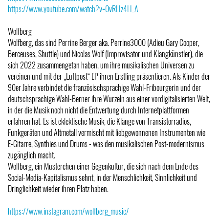
https://www.youtube.com/watch?v=0vRLIz4LI_A
Wolfberg
Wolfberg, das sind Perrine Berger aka. Perrine3000 (Adieu Gary Cooper,
Berceuses, Shuttle) und Nicolas Wolf (Improvisator und Klangkünstler), die
sich 2022 zusammengetan haben, um ihre musikalischen Universen zu
vereinen und mit der „Luftpost“ EP ihren Erstling präsentieren. Als Kinder der
90er Jahre verbindet die französischsprachige Wahl-Fribourgerin und der
deutschsprachige Wahl-Berner ihre Wurzeln aus einer vordigitalisierten Welt,
in der die Musik noch nicht die Entwertung durch Internetplattformen
erfahren hat. Es ist eklektische Musik, die Klänge von Transistorradios,
Funkgeräten und Altmetall vermischt mit liebgewonnenen Instrumenten wie
E-Gitarre, Synthies und Drums - was den musikalischen Post-modernismus
zugänglich macht.
Wolfberg, ein Müsterchen einer Gegenkultur, die sich nach dem Ende des
Social-Media-Kapitalismus sehnt, in der Menschlichkeit, Sinnlichkeit und
Dringlichkeit wieder ihren Platz haben.
https://www.instagram.com/wolfberg_music/