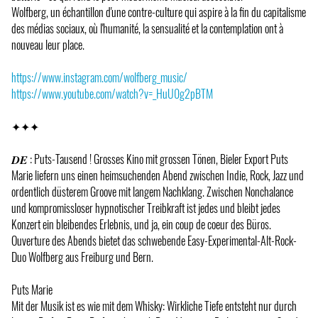
Wolfberg, un échantillon d'une contre-culture qui aspire à la fin du capitalisme
des médias sociaux, où l'humanité, la sensualité et la contemplation ont à
nouveau leur place.
https://www.instagram.com/wolfberg_music/
https://www.youtube.com/watch?v=_HuU0g2pBTM
✦✦✦
𝑫𝑬 : Puts-Tausend ! Grosses Kino mit grossen Tönen, Bieler Export Puts
Marie liefern uns einen heimsuchenden Abend zwischen Indie, Rock, Jazz und
ordentlich düsterem Groove mit langem Nachklang. Zwischen Nonchalance
und kompromissloser hypnotischer Treibkraft ist jedes und bleibt jedes
Konzert ein bleibendes Erlebnis, und ja, ein coup de coeur des Büros.
Ouverture des Abends bietet das schwebende Easy-Experimental-Alt-Rock-
Duo Wolfberg aus Freiburg und Bern.
Puts Marie
Mit der Musik ist es wie mit dem Whisky: Wirkliche Tiefe entsteht nur durch