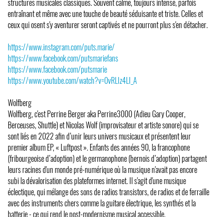
structures musicales classiques. Souvent calme, toujours intense, parfois
entraînant et même avec une touche de beauté séduisante et triste. Celles et
ceux qui osent s'y aventurer seront captivés et ne pourront plus s'en détacher.
https://www.instagram.com/puts.marie/
https://www.facebook.com/putsmariefans
https://www.facebook.com/putsmarie
https://www.youtube.com/watch?v=0vRLIz4LI_A
Wolfberg
Wolfberg, c'est Perrine Berger aka Perrine3000 (Adieu Gary Cooper,
Berceuses, Shuttle) et Nicolas Wolf (improvisateur et artiste sonore) qui se
sont liés en 2022 afin d’unir leurs univers musicaux et présentent leur
premier album EP, « Luftpost ». Enfants des années 90, la francophone
(fribourgeoise d’adoption) et le germanophone (bernois d’adoption) partagent
leurs racines d'un monde pré-numérique où la musique n'avait pas encore
subi la dévalorisation des plateformes internet. Il s'agit d'une musique
éclectique, qui mélange des sons de radios transistors, de radios et de ferraille
avec des instruments chers comme la guitare électrique, les synthés et la
batterie - ce qui rend le post-modernisme musical accessible.