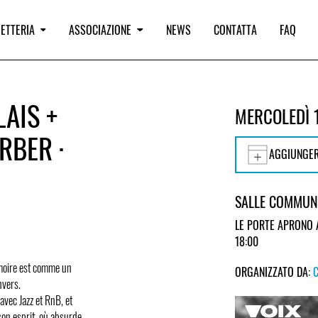
IETTERIA
ASSOCIAZIONE
NEWS
CONTATTA
FAQ
AIS +
MERCOLEDÌ 
RBER ·
AGGIUNGER
SALLE COMMUNA
LE PORTE APRONO 
18:00
mémoire est comme un
ORGANIZZATO DA:
nvers.
avec Jazz et RnB, et
 son esprit, où absurde