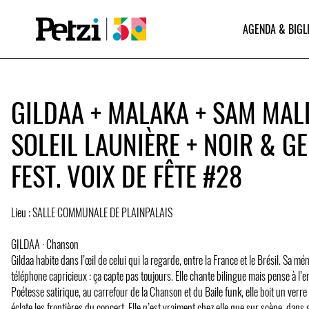
AGENDA & BIGL
GILDAA + MALAKA + SAM MALL
SOLEIL LAUNIÈRE + NOIR & GE
FEST. VOIX DE FÊTE #28
Lieu : SALLE COMMUNALE DE PLAINPALAIS
GILDAA · Chanson
Gildaa habite dans l’œil de celui qui la regarde, entre la France et le Brésil. Sa 
téléphone capricieux : ça capte pas toujours. Elle chante bilingue mais pense à l’e
Poétesse satirique, au carrefour de la Chanson et du Baile funk, elle boit un verre 
éclate les frontières du concert. Elle n’est vraiment chez elle que sur scène, dans