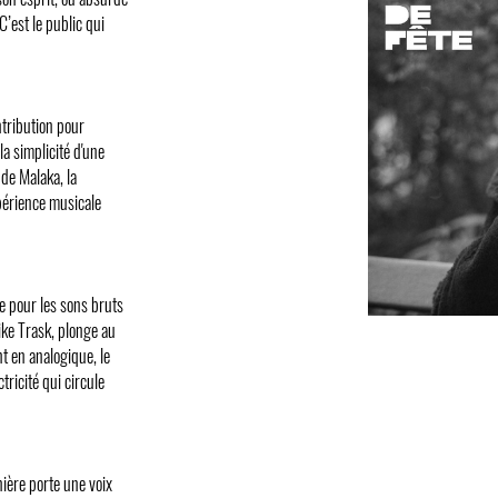
C’est le public qui
ntribution pour
la simplicité d'une
 de Malaka, la
périence musicale
e pour les sons bruts
ike Trask, plonge au
t en analogique, le
tricité qui circule
ière porte une voix