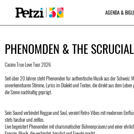
AGENDA & BIGL
PHENOMDEN & THE SCRUCIAL
Casino True Love Tour 2026
Seit über 20 Jahren steht Phenomden für authentische Musik aus der Schweiz. Mi
unverkennbaren Stimme, Lyrics im Dialekt und Texten, die direkt aus dem Leben g
die Szene nachhaltig geprägt.
Sein Sound verbindet Reggae und Soul, vereint Retro-Vibes mit modernen Einflüs
stets tanzbar und zeitlos.
Live begeistert Phenomden mit charismatischer Bühnenpräsenz und einer ehrlic
Energie. Musik, die verbindet, berührt und Freude macht.