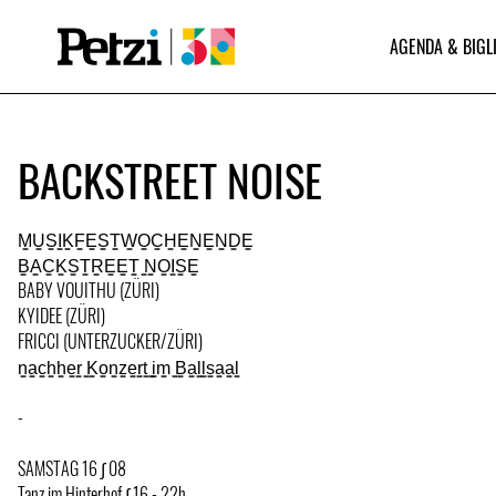
AGENDA & BIGL
BACKSTREET NOISE
M̳U̳S̳I̳K̳F̳E̳S̳T̳W̳O̳C̳H̳E̳N̳E̳N̳D̳E̳
B̳A̳C̳K̳S̳T̳R̳E̳E̳T̳ ̳N̳O̳I̳S̳E̳
BABY VOUITHU (ZÜRI)
KYIDEE (ZÜRI)
FRICCI (UNTERZUCKER/ZÜRI)
n̳a̳c̳h̳h̳e̳r̳ ̳K̳o̳n̳z̳e̳r̳t̳ ̳i̳m̳ ̳B̳a̳l̳l̳s̳a̳a̳l̳
-
SAMSTAG 16 ∫ 08
Tanz im Hinterhof ∫ 16 - 22h