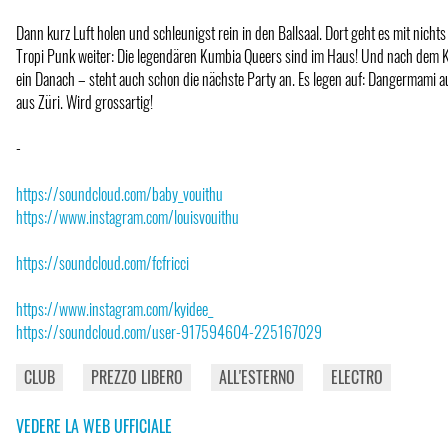
Dann kurz Luft holen und schleunigst rein in den Ballsaal. Dort geht es mit nich
Tropi Punk weiter: Die legendären Kumbia Queers sind im Haus! Und nach dem Ko
ein Danach – steht auch schon die nächste Party an. Es legen auf: Dangermami 
aus Züri. Wird grossartig!
-
https://soundcloud.com/baby_vouithu
https://www.instagram.com/louisvouithu
https://soundcloud.com/fcfricci
https://www.instagram.com/kyidee_
https://soundcloud.com/user-917594604-225167029
CLUB
PREZZO LIBERO
ALL'ESTERNO
ELECTRO
VEDERE LA WEB UFFICIALE