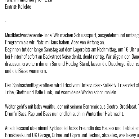
Eintritt: Kollekte
-
Musikfestwochenende-Ende! Wir machen Schlussspurt, ausgedehnt und umfang
Programm als wir Platz im Haus haben. Aber von Anfang an.
Beginnen tut der lange Samstag auf dem Lagerplatz am Nachmittag, um 16 Uhr u
bei Hinterhof sofort an Backstreet Noise denkt, denkt richtig. Wir zügeln den Dan
draussen, erweitern ihn um Bar und Hotdog-Stand, lassen die Discokugel über eu
und die Bässe wummern.
Den Spätnachmittag eröffnen wird Fricci vom Unterzucker-Kollektiv: Er serviert s
Tribe, Ghetto und Baile Funk, und wärm deine Waden schon mal ein.
Weiter geht’s mit baby vouithu, der mit seinem Genremix aus Electro, Breakbeat, 
Drum’n’Bass, Rap und Bass nun endlich auch in Winterthur Halt macht.
Anschliessend übernimmt Kyidee die Decks: Freundin des Hauses und Liebhaber
Breakbeats und UK Garage, Grime und Gqom und Techno, also alles, was heavy u