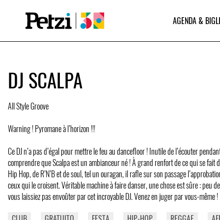
AGENDA & BIGL
DJ SCALPA
All Style Groove
Warning ! Pyromane à l’horizon !!!
Ce DJ n’a pas d’égal pour mettre le feu au dancefloor ! Inutile de l’écouter penda
comprendre que Scalpa est un ambianceur né ! À grand renfort de ce qui se fait 
Hip Hop, de R’N’B et de soul, tel un ouragan, il rafle sur son passage l’approbation
ceux qui le croisent. Véritable machine à faire danser, une chose est sûre : peu 
vous laissiez pas envoûter par cet incroyable DJ. Venez en juger par vous-même !
CLUB
GRATUITO
FESTA
HIP-HOP
REGGAE
AF