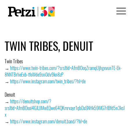
TWIN TRIBES, DENUIT
Twin Tribes
→
https://www.twin-tribes.com/?srsltid=AfmBOoqZramqUjhgxvunTE-Ek-
8NNTBrheExb-tfoWde9sn0dv9kn8zP
→
https://www.instagram.com/twin_tribes/?hl=de
Denuit
→
https://denuitshop.com/?
srsltid=AfmBOooi4GJLIlMwEQwe64QKmrvayr1qbDaSNHk59MG7rlBfd5n3ksI
x
→
https://www.instagram.com/denuit.band/?hl=de