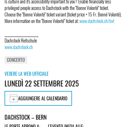
Is culture and it's accessibility important to you? Enable financially less
privileged people access to Dachstock with the "Bonne Volonté" ticket.
Choose the "Bonne Volonté" ticket variant (ticket price + 15 Fr. Bonné Volonté).
More information on the "Bonne Volonté" ticket at:
www.dachstock.ch/bvt
⎯⎯⎯⎯⎯⎯⎯⎯⎯⎯⎯⎯
Dachstock Reitschule
www.dachstock.ch
CONCERTO
VEDERE LA WEB UFFICIALE
LUNEDÌ 22 SETTEMBRE 2025
AGGIUNGERE AL CALENDARIO
DACHSTOCK – BERN
LE PORTE APRONO A:
L'EVENTO INIZIA ALLE: