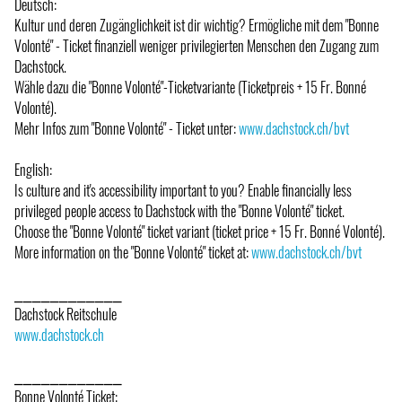
Deutsch:
Kultur und deren Zugänglichkeit ist dir wichtig? Ermögliche mit dem "Bonne
Volonté" - Ticket finanziell weniger privilegierten Menschen den Zugang zum
Dachstock.
Wähle dazu die "Bonne Volonté"-Ticketvariante (Ticketpreis + 15 Fr. Bonné
Volonté).
Mehr Infos zum "Bonne Volonté" - Ticket unter:
www.dachstock.ch/bvt
English:
Is culture and it's accessibility important to you? Enable financially less
privileged people access to Dachstock with the "Bonne Volonté" ticket.
Choose the "Bonne Volonté" ticket variant (ticket price + 15 Fr. Bonné Volonté).
More information on the "Bonne Volonté" ticket at:
www.dachstock.ch/bvt
⎯⎯⎯⎯⎯⎯⎯⎯⎯⎯⎯⎯
Dachstock Reitschule
www.dachstock.ch
⎯⎯⎯⎯⎯⎯⎯⎯⎯⎯⎯⎯
Bonne Volonté Ticket: