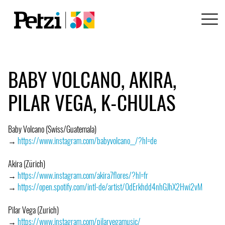
BABY VOLCANO, AKIRA,
PILAR VEGA, K-CHULAS
Baby Volcano (Swiss/Guatemala)
→
https://www.instagram.com/babyvolcano__/?hl=de
Akira (Zürich)
→
https://www.instagram.com/akira7flores/?hl=fr
→
https://open.spotify.com/intl-de/artist/0dErkhdd4nhGJhX2Hwi2vM
Pilar Vega (Zurich)
→
https://www.instagram.com/pilarvegamusic/