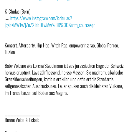
K-Chulas (Bern)
→
https://www.instagram.com/k.chulas?
igsh=MW1vZjZuZ2lhbDFwMw%3D%3D&utm_source=qr
Konzert, Afterparty, Hip Hop, Witch Rap, empowering rap, Global Perreo,
Fusion
Baby Volcano aka Lorena Stadelmann ist aus jurassischen Enge der Schweiz
heraus eruptiert. Lava zähfliessend, heisse Massen. Sie macht musikalische
Grenzüberschreitungen, kombiniert kühn und definiert die Standards
zeitgenössischen Ausdrucks neu. Feuer spuken auch die kleinsten Vulkane,
im Trance tanzen auf Böden aus Magma.
⎯⎯⎯⎯⎯⎯⎯⎯⎯⎯⎯⎯
Bonne Volonté Ticket: