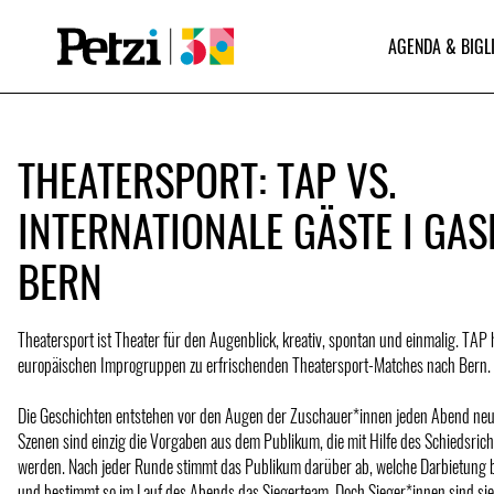
AGENDA & BIGL
THEATERSPORT: TAP VS.
INTERNATIONALE GÄSTE I GAS
BERN
Theatersport ist Theater für den Augenblick, kreativ, spontan und einmalig. TAP 
europäischen Improgruppen zu erfrischenden Theatersport-Matches nach Bern.
Die Geschichten entstehen vor den Augen der Zuschauer*innen jeden Abend neu
Szenen sind einzig die Vorgaben aus dem Publikum, die mit Hilfe des Schiedsric
werden. Nach jeder Runde stimmt das Publikum darüber ab, welche Darbietung b
und bestimmt so im Lauf des Abends das Siegerteam. Doch Sieger*innen sind sie 