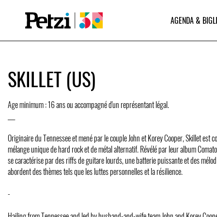
AGENDA & BIGL
SKILLET (US)
Age minimum : 16 ans ou accompagné d'un représentant légal.
___
Originaire du Tennessee et mené par le couple John et Korey Cooper, Skillet est 
mélange unique de hard rock et de métal alternatif. Révélé par leur album Comat
se caractérise par des riffs de guitare lourds, une batterie puissante et des mélod
abordent des thèmes tels que les luttes personnelles et la résilience.
-
Hailing from Tennessee and led by husband-and-wife team John and Korey Cooper