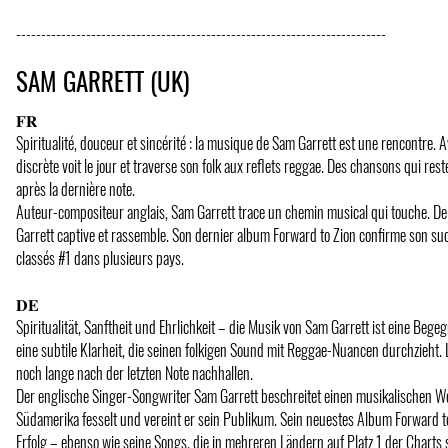
--------------------------------------------------------------------------
SAM GARRETT (UK)
𝐅𝐑
Spiritualité, douceur et sincérité : la musique de Sam Garrett est une rencontre. A
discrète voit le jour et traverse son folk aux reflets reggae. Des chansons qui res
après la dernière note.
Auteur-compositeur anglais, Sam Garrett trace un chemin musical qui touche. De
Garrett captive et rassemble. Son dernier album Forward to Zion confirme son suc
classés #1 dans plusieurs pays.
𝐃𝐄
Spiritualität, Sanftheit und Ehrlichkeit – die Musik von Sam Garrett ist eine Beg
eine subtile Klarheit, die seinen folkigen Sound mit Reggae-Nuancen durchzieht. 
noch lange nach der letzten Note nachhallen.
Der englische Singer-Songwriter Sam Garrett beschreitet einen musikalischen We
Südamerika fesselt und vereint er sein Publikum. Sein neuestes Album Forward to
Erfolg – ebenso wie seine Songs, die in mehreren Ländern auf Platz 1 der Charts 