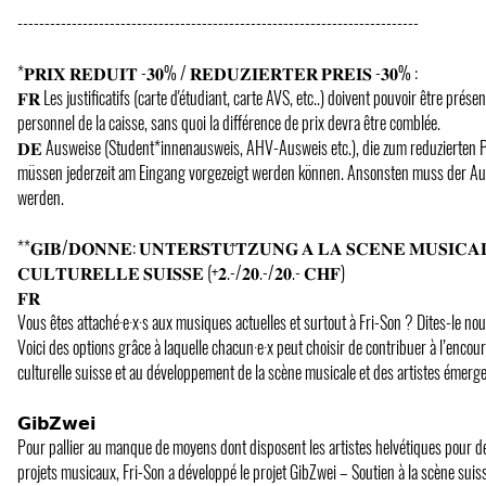
--------------------------------------------------------------------------
*𝐏𝐑𝐈𝐗 𝐑𝐄𝐃𝐔𝐈𝐓 -𝟑𝟎% / 𝐑𝐄𝐃𝐔𝐙𝐈𝐄𝐑𝐓𝐄𝐑 𝐏𝐑𝐄𝐈𝐒 -𝟑𝟎% :
𝐅𝐑 Les justificatifs (carte d'étudiant, carte AVS, etc..) doivent pouvoir être prés
personnel de la caisse, sans quoi la différence de prix devra être comblée.
𝐃𝐄 Ausweise (Student*innenausweis, AHV-Ausweis etc.), die zum reduzierten P
müssen jederzeit am Eingang vorgezeigt werden können. Ansonsten muss der Auf
werden.
**𝐆𝐈𝐁/𝐃𝐎𝐍𝐍𝐄: 𝐔𝐍𝐓𝐄𝐑𝐒𝐓𝐔̈𝐓𝐙𝐔𝐍𝐆 𝐀 𝐋𝐀 𝐒𝐂𝐄𝐍𝐄 𝐌𝐔𝐒𝐈𝐂𝐀
𝐂𝐔𝐋𝐓𝐔𝐑𝐄𝐋𝐋𝐄 𝐒𝐔𝐈𝐒𝐒𝐄 (+𝟐.-/𝟐𝟎.-/𝟐𝟎.- 𝐂𝐇𝐅)
𝐅𝐑
Vous êtes attaché·e·x·s aux musiques actuelles et surtout à Fri-Son ? Dites-le nou
Voici des options grâce à laquelle chacun·e·x peut choisir de contribuer à l’enco
culturelle suisse et au développement de la scène musicale et des artistes émergen
𝗚𝗶𝗯𝗭𝘄𝗲𝗶
Pour pallier au manque de moyens dont disposent les artistes helvétiques pour d
projets musicaux, Fri-Son a développé le projet GibZwei – Soutien à la scène suiss