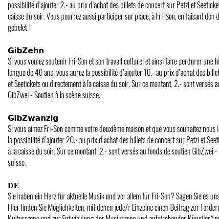
possibilité d’ajouter 2.- au prix d’achat des billets de concert sur Petzi et Seetick
caisse du soir. Vous pourrez aussi participer sur place, à Fri-Son, en faisant don 
gobelet !
𝗚𝗶𝗯𝗭𝗲𝗵𝗻
Si vous voulez soutenir Fri-Son et son travail culturel et ainsi faire perdurer une 
longue de 40 ans, vous aurez la possibilité d’ajouter 10.- au prix d’achat des bille
et Seetickets ou directement à la caisse du soir. Sur ce montant, 2.- sont versés 
GibZwei - Soutien à la scène suisse.
𝗚𝗶𝗯𝗭𝘄𝗮𝗻𝘇𝗶𝗴
Si vous aimez Fri-Son comme votre deuxième maison et que vous souhaitez nous l
la possibilité d’ajouter 20.- au prix d’achat des billets de concert sur Petzi et Se
à la caisse du soir. Sur ce montant, 2.- sont versés au fonds de soutien GibZwei -
suisse.
𝐃𝐄
Sie haben ein Herz für aktuelle Musik und vor allem für Fri-Son? Sagen Sie es uns
Hier finden Sie Möglichkeiten, mit denen jede/r Einzelne einen Beitrag zur Förde
Kulturszene und zur Entwicklung der Musikszene und aufstrebender Künstler*inn