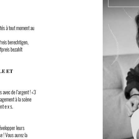
entés à tout moment au
reis berechtigen,
preis bezahlt
𝐄 𝐄𝐓
s avec de l’argent ! <3
uragement à la scène
t·e·x·s.
évelopper leurs
e ! Vous aurez la