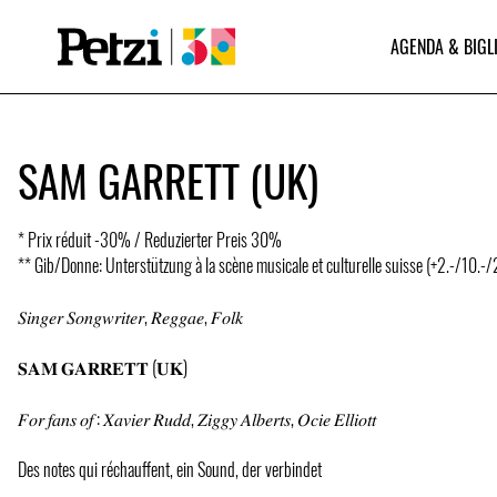
AGENDA & BIGL
SAM GARRETT (UK)
* Prix réduit -30% / Reduzierter Preis 30%
** Gib/Donne: Unterstützung à la scène musicale et culturelle suisse (+2.-/10.-
𝑆𝑖𝑛𝑔𝑒𝑟 𝑆𝑜𝑛𝑔𝑤𝑟𝑖𝑡𝑒𝑟, 𝑅𝑒𝑔𝑔𝑎𝑒, 𝐹𝑜𝑙𝑘
𝐒𝐀𝐌 𝐆𝐀𝐑𝐑𝐄𝐓𝐓 (𝐔𝐊)
𝐹𝑜𝑟 𝑓𝑎𝑛𝑠 𝑜𝑓 : 𝑋𝑎𝑣𝑖𝑒𝑟 𝑅𝑢𝑑𝑑, 𝑍𝑖𝑔𝑔𝑦 𝐴𝑙𝑏𝑒𝑟𝑡𝑠, 𝑂𝑐𝑖𝑒 𝐸𝑙𝑙𝑖𝑜𝑡𝑡
Des notes qui réchauffent, ein Sound, der verbindet