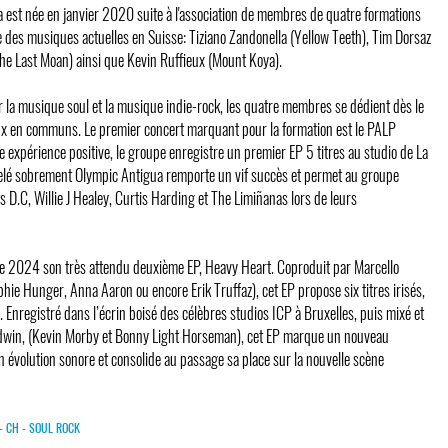
 est née en janvier 2020 suite à l'association de membres de quatre formations
e des musiques actuelles en Suisse: Tiziano Zandonella (Yellow Teeth), Tim Dorsaz
(The Last Moan) ainsi que Kevin Ruffieux (Mount Koya).
la musique soul et la musique indie-rock, les quatre membres se dédient dès le
aux en communs. Le premier concert marquant pour la formation est le PALP
e expérience positive, le groupe enregistre un premier EP 5 titres au studio de La
elé sobrement Olympic Antigua remporte un vif succès et permet au groupe
s D.C, Willie J Healey, Curtis Harding et The Limiñanas lors de leurs
e 2024 son très attendu deuxième EP, Heavy Heart. Coproduit par Marcello
phie Hunger, Anna Aaron ou encore Erik Truffaz), cet EP propose six titres irisés,
. Enregistré dans l’écrin boisé des célèbres studios ICP à Bruxelles, puis mixé et
dwin, (Kevin Morby et Bonny Light Horseman), cet EP marque un nouveau
n évolution sonore et consolide au passage sa place sur la nouvelle scène
 - CH - SOUL ROCK