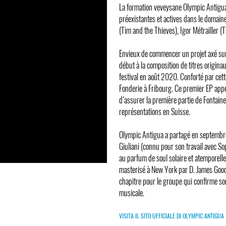
La formation veveysane Olympic Antigua
préexistantes et actives dans le domain
(Tim and the Thieves), Igor Métrailler 
Envieux de commencer un projet axé sur 
début à la composition de titres origin
festival en août 2020. Conforté par cett
Fonderie à Fribourg. Ce premier EP app
d’assurer la première partie de Fontaine
représentations en Suisse.
Olympic Antigua a partagé en septembr
Giuliani (connu pour son travail avec So
au parfum de soul solaire et atemporelle
masterisé à New York par D. James Goo
chapitre pour le groupe qui confirme so
musicale.
VISITA IL SITO UFFICIALE DI OLYMPIC ANTIGUA