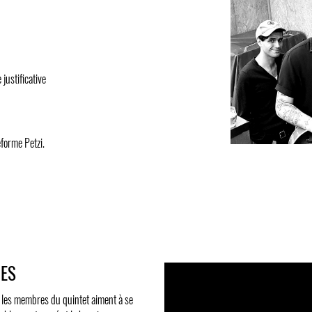
justificative
h
eforme Petzi.
UES
, les membres du quintet aiment à se