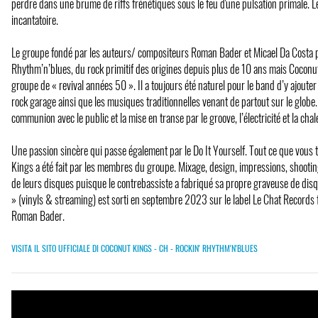
perdre dans une brume de riffs frénétiques sous le feu d'une pulsation primale. Le
incantatoire.
Le groupe fondé par les auteurs/ compositeurs Roman Bader et Micael Da Costa p
Rhythm’n’blues, du rock primitif des origines depuis plus de 10 ans mais Coconu
groupe de « revival années 50 ». Il a toujours été naturel pour le band d’y ajouter
rock garage ainsi que les musiques traditionnelles venant de partout sur le globe.
communion avec le public et la mise en transe par le groove, l’électricité et la chal
Une passion sincère qui passe également par le Do It Yourself. Tout ce que vous
Kings a été fait par les membres du groupe. Mixage, design, impressions, shooti
de leurs disques puisque le contrebassiste a fabriqué sa propre graveuse de disque
» (vinyls & streaming) est sorti en septembre 2023 sur le label Le Chat Records 
Roman Bader.
VISITA IL SITO UFFICIALE DI COCONUT KINGS - CH - ROCKIN' RHYTHM'N'BLUES