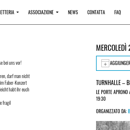
IETTERIA
ASSOCIAZIONE
NEWS
CONTATTA
FAQ
MERCOLEDÌ 
e bei uns vor!
AGGIUNGER
eren, darf man nicht
TURNHALLE – 
eim Faber-Konzert
eicht habt ihr euch
LE PORTE APRONO 
19:30
e fragil
ORGANIZZATO DA: