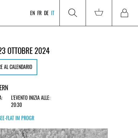
EN
FR
DE
IT
23 OTTOBRE 2024
E AL CALENDARIO
BERN
A:
L'EVENTO INIZIA ALLE:
20:30
BEE-FLAT IM PROGR