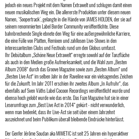
jedoch ein neues Projekt mit dem Namen Extrawelt und schlugen damit einen
neuen musikalischen Weg ein. Die allererste Produktion unter diesem neuen
Namen, `Soopertrack ́, gelangte in die Hände von JAMES HOLDEN, der sie auf
seinem renommierten Label Border Community veröffentlichte. Diese
bahnbrechende Single ebnete den Weg für eine außergewöhnliche Karriere,
die eine Fülle von Platten, Remixen und zahllosen Live-Shows in den
interessantesten Clubs und Festivals rund um den Globus umfasst.
Ihr Debütalbum „Schöne Neue Extrawelt“ erregte sowohl auf der Tanzfläche
als auch in den Medien große Aufmerksamkeit, und die Wahl zum „Besten
Album 2008“ durch das Groove Magazine sowie zum „Besten Album“ und
„Besten Live Act“ im selben Jahr in der Raveline war ein vielsagendes Zeichen
für die Zukunft. Im Jahr 2011 erschien ihr zweites Album „In Aufruhr“, das
ebenfalls auf Sven Väths Label Cocoon Recordings veröffentlicht wurde und
ebenso hoch gelobt wurde wie das erste. Das Faze Magazine hat sie in einer
Leserumfrage zum „Best Live Act in 2014“ gekürt - nicht verwunderlich,
wenn man bedenkt, dass ihr Live-Act sie seit über einem Jahrzehnt
auszeichnet und beim Publikum überall bleibende Eindrücke hinterlässt.
Der Genfer Jérôme Soudan aka MIMETIC ist seit 25 Jahren ein hyperaktiver