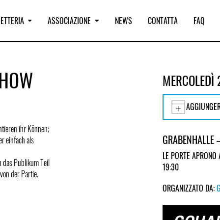
IETTERIA
ASSOCIAZIONE
NEWS
CONTATTA
FAQ
SHOW
MERCOLEDÌ 
AGGIUNGER
ntieren ihr Können;
GRABENHALLE –
er einfach als
LE PORTE APRONO 
 das Publikum Teil
19:30
von der Partie.
ORGANIZZATO DA: