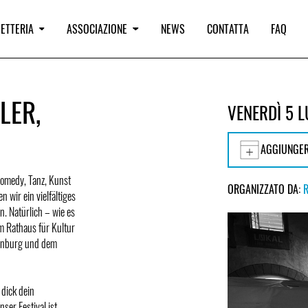
IETTERIA
ASSOCIAZIONE
NEWS
CONTATTA
FAQ
LER,
VENERDÌ 5 L
AGGIUNGER
 Comedy, Tanz, Kunst
ORGANIZZATO DA:
 wir ein vielfältiges
. Natürlich – wie es
m Rathaus für Kultur
genburg und dem
 dick dein
ser Festival ist