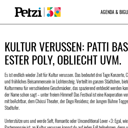
AGENDA & BIGL
KULTUR VERUSSEN: PATTI BAS
ESTER POLY, OBLIECHT UVM.
Es ist endlich wieder Zeit für Kultur verussen. Das bedeutet drei Tage Konzerte,
und fröhliches Beisammensein in Lichtensteig. Verteilt im ganzen Städtchen, bieten
Kulturmenu für verschiedene Geschmäcker, das spazierend entdeckt werden kann
der Name schon sagt – unter freiem Himmel! Das Festival ist eine Kooperation vo
mit beAchtbar, dem Chössi Theater, der Dogo Residenz, der Jungen Bühne Tog
Stadtufer.
Unterstütze uns und werde Soft, Romantic oder Unconditional Lover <3: Egal, wie
Portemonnaie ist, an Kultur verussen kannst du auf jeden Fall teilnehmen, denn un