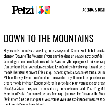
AGENDA & BIGL
DOWN TO THE MOUNTAINS
Hey les amis, connaissez-vous le groupe Veveysan de Stoner-Rock-Tribal Gora M
chanson "Down to The Mountains" vous emmène dans un voyage introspectif de 10
la montagne comme métaphore centrale. Avec un rythme progressif qui vous rapp
d'un tambour tribal, vous plongerez dans les méandres de votre esprit avant de r
monde libérateur et ouvert. Et le clip qui accompagne la chanson est tout aussi in
Michaël Dervey, il vous emmène dans une aventure mystique et intemporelle à la 
propre monde intérieur. Et pour célébrer la sortie du clip, un vernissage est org
Décal'Quai à Montreux, avec un concert du groupe instrumental de Post-Prog Me
Experiment" suivi d'un concert de Gora Mama qui jouera en live "Down to The Mount
l'événement à ne pas manquer si vous voulez vivre une expérience immersive et 
musique, vidéo et art graphique!