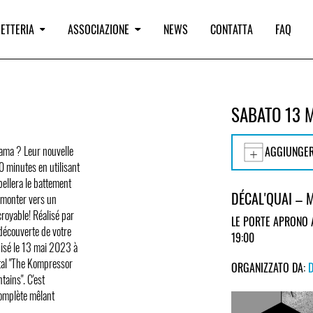
IETTERIA
ASSOCIAZIONE
NEWS
CONTATTA
FAQ
SABATO 13 
ama ? Leur nouvelle
AGGIUNGER
 minutes en utilisant
ellera le battement
DÉCAL'QUAI –
emonter vers un
croyable! Réalisé par
LE PORTE APRONO 
découverte de votre
19:00
anisé le 13 mai 2023 à
tal "The Kompressor
ORGANIZZATO DA:
ains". C'est
complète mêlant