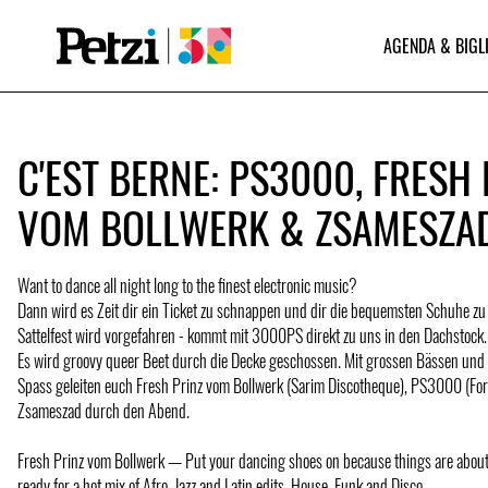
AGENDA & BIGL
C'EST BERNE: PS3000, FRESH 
VOM BOLLWERK & ZSAMESZA
Want to dance all night long to the finest electronic music?
Dann wird es Zeit dir ein Ticket zu schnappen und dir die bequemsten Schuhe zu
Sattelfest wird vorgefahren - kommt mit 3000PS direkt zu uns in den Dachstock.
Es wird groovy queer Beet durch die Decke geschossen. Mit grossen Bässen un
Spass geleiten euch Fresh Prinz vom Bollwerk (Sarim Discotheque), PS3000 (For
Zsameszad durch den Abend.
Fresh Prinz vom Bollwerk — Put your dancing shoes on because things are about 
ready for a hot mix of Afro, Jazz and Latin edits, House, Funk and Disco.