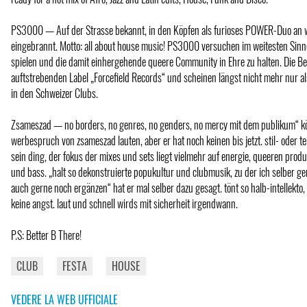
PS3000 — Auf der Strasse bekannt, in den Köpfen als furioses POWER-Duo an w
eingebrannt. Motto: all about house music! PS3000 versuchen im weitesten Sinn
spielen und die damit einhergehende queere Community in Ehre zu halten. Die 
auftstrebenden Label „Forcefield Records“ und scheinen längst nicht mehr nur 
in den Schweizer Clubs.
Zsameszad — no borders, no genres, no genders, no mercy mit dem publikum“ könn
werbespruch von zsameszad lauten, aber er hat noch keinen bis jetzt. stil- oder t
sein ding, der fokus der mixes und sets liegt vielmehr auf energie, queeren produ
und bass. „halt so dekonstruierte popukultur und clubmusik, zu der ich selber ge
auch gerne noch ergänzen“ hat er mal selber dazu gesagt. tönt so halb-intellekto, i
keine angst. laut und schnell wirds mit sicherheit irgendwann.
P.S: Better B There!
CLUB
FESTA
HOUSE
VEDERE LA WEB UFFICIALE