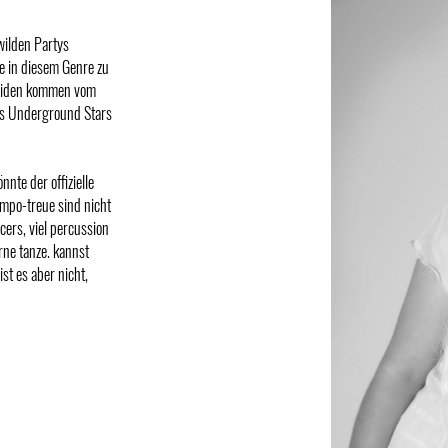
ilden Partys
e in diesem Genre zu
Beiden kommen vom
als Underground Stars
te der offizielle
empo-treue sind nicht
cers, viel percussion
rne tanze. kannst
st es aber nicht,