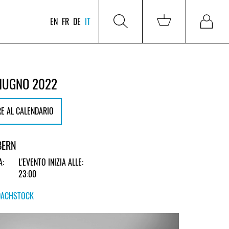
EN
FR
DE
IT
GIUGNO 2022
E AL CALENDARIO
BERN
A:
L'EVENTO INIZIA ALLE:
23:00
DACHSTOCK