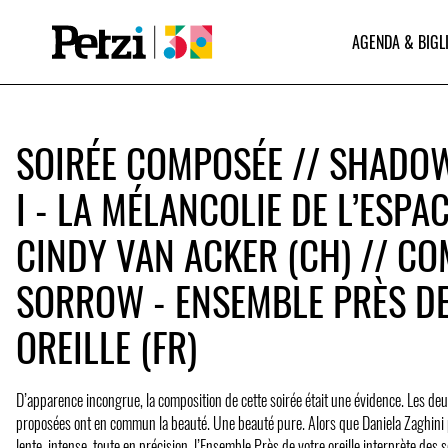
AGENDA & BIGL
SOIRÉE COMPOSÉE // SHADO
I - LA MÉLANCOLIE DE L’ESPAC
CINDY VAN ACKER (CH) // CO
SORROW - ENSEMBLE PRÈS D
OREILLE (FR)
D’apparence incongrue, la composition de cette soirée était une évidence. Les d
proposées ont en commun la beauté. Une beauté pure. Alors que Daniela Zaghini
lente, intense, toute en précision, l’Ensemble Près de votre oreille interprète de