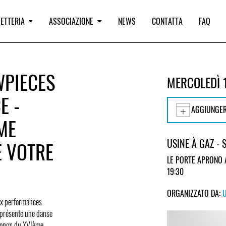
IETTERIA
ASSOCIAZIONE
NEWS
CONTATTA
FAQ
WPIECES
MERCOLEDÌ 
E -
AGGIUNGER
ME
USINE À GAZ - 
E VOTRE
LE PORTE APRONO 
19:30
ORGANIZZATO DA:
eux performances
 présente une danse
s songs du XVIème