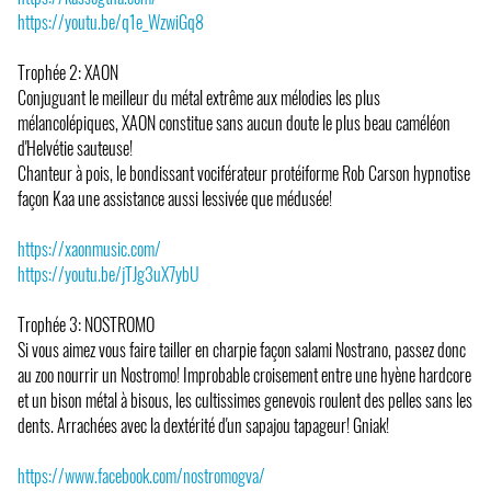
https://youtu.be/q1e_WzwiGq8
Trophée 2: XAON
Conjuguant le meilleur du métal extrême aux mélodies les plus
mélancolépiques, XAON constitue sans aucun doute le plus beau caméléon
d'Helvétie sauteuse!
Chanteur à pois, le bondissant vociférateur protéiforme Rob Carson hypnotise
façon Kaa une assistance aussi lessivée que médusée!
https://xaonmusic.com/
https://youtu.be/jTJg3uX7ybU
Trophée 3: NOSTROMO
Si vous aimez vous faire tailler en charpie façon salami Nostrano, passez donc
au zoo nourrir un Nostromo! Improbable croisement entre une hyène hardcore
et un bison métal à bisous, les cultissimes genevois roulent des pelles sans les
dents. Arrachées avec la dextérité d'un sapajou tapageur! Gniak!
https://www.facebook.com/nostromogva/