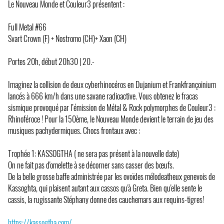
Le Nouveau Monde et Couleur3 présentent :
Full Metal #66
Svart Crown (F) + Nostromo (CH)+ Xaon (CH)
Portes 20h, début 20h30 | 20.-
Imaginez la collision de deux cyberhinocéros en Dujanium et Frankfrançoinium
lancés à 666 km/h dans une savane radioactive. Vous obtenez le fracas
sismique provoqué par l’émission de Métal & Rock polymorphes de Couleur3 :
Rhinoféroce ! Pour la 150ème, le Nouveau Monde devient le terrain de jeu des
musiques pachydermiques. Chocs frontaux avec :
Trophée 1: KASSOGTHA ( ne sera pas présent à la nouvelle date)
On ne fait pas d'omelette à se décorner sans casser des bœufs.
De la belle grosse baffe administrée par les ovoïdes mélodeatheux genevois de
Kassoghta, qui plaisent autant aux cassos qu'à Greta. Bien qu'elle sente le
cassis, la rugissante Stéphany donne des cauchemars aux requins-tigres!
https://kassogtha.com/