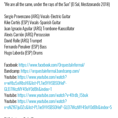
"We are all the same, under the rays of the Sun" (El Sol, Mestizonando 2018)
Sergio Provenzano (ARG) Vocals-Electric Guitar
Kike Cortés (ESP) Vocals-Spanish Guitar
Juan Ignacio Aguilar (ARG) Trombone-Kaoscillator
Alexis Carrión (ARG) Percussion
David Rolle (ARG) Trumpet
Fernando Penalver (ESP) Bass
Hugo Laborda (ESP) Drums
Facebook:
https://www.facebook.com/OrquestaInformal/
Bandcamp:
https://orquestainformal.bandcamp.com/
Youtube:
https://www.youtube.com/watch?
v=wHbz5xWbsHI&list=PL1ie9YHSBS0HeP-
GLEI7WczMY49oY0dBh&index=1
Youtube:
https://www.youtube.com/watch?v=Kfrdb_I5buk
Youtube:
https://www.youtube.com/watch?
v=oNZf61juDZs&list=PL1ie9YHSBS0HeP-GLEI7WczMY49oY0dBh&index=5