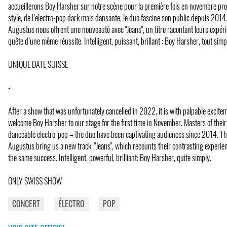
accueillerons Boy Harsher sur notre scène pour la première fois en novembre pr
style, de l’electro-pop dark mais dansante, le duo fascine son public depuis 2014.
Augustus nous offrent une nouveauté avec "Jeans", un titre racontant leurs expér
quête d’une même réussite. Intelligent, puissant, brillant : Boy Harsher, tout sim
UNIQUE DATE SUISSE
-
After a show that was unfortunately cancelled in 2022, it is with palpable excitem
welcome Boy Harsher to our stage for the first time in November. Masters of their
danceable electro-pop – the duo have been captivating audiences since 2014. Thi
Augustus bring us a new track, "Jeans", which recounts their contrasting experien
the same success. Intelligent, powerful, brilliant: Boy Harsher, quite simply.
ONLY SWISS SHOW
CONCERT
ÉLECTRO
POP