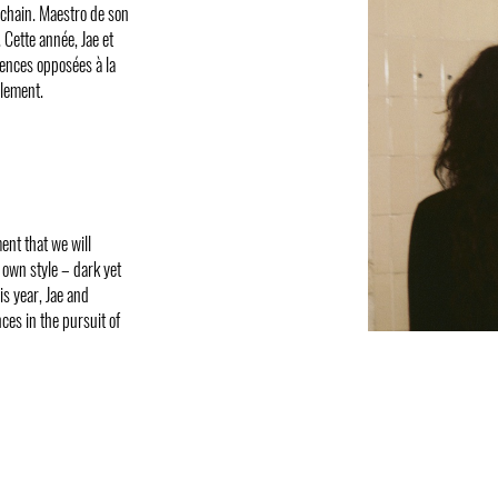
ochain. Maestro de son
 Cette année, Jae et
iences opposées à la
plement.
ent that we will
 own style – dark yet
s year, Jae and
ces in the pursuit of