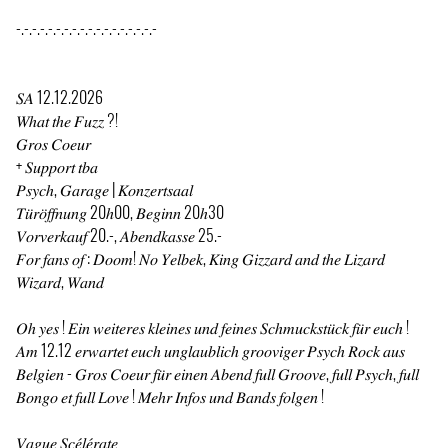
-.-.-.-.-.-.-.-.-.-.-.-.-.-.-.-.-.-
𝑆𝐴 12.12.2026
𝑊ℎ𝑎𝑡 𝑡ℎ𝑒 𝐹𝑢𝑧𝑧 ?!
𝐺𝑟𝑜𝑠 𝐶𝑜𝑒𝑢𝑟
+ 𝑆𝑢𝑝𝑝𝑜𝑟𝑡 𝑡𝑏𝑎
𝑃𝑠𝑦𝑐ℎ, 𝐺𝑎𝑟𝑎𝑔𝑒 | 𝐾𝑜𝑛𝑧𝑒𝑟𝑡𝑠𝑎𝑎𝑙
𝑇𝑢̈𝑟𝑜̈𝑓𝑓𝑛𝑢𝑛𝑔 20ℎ00, 𝐵𝑒𝑔𝑖𝑛𝑛 20ℎ30
𝑉𝑜𝑟𝑣𝑒𝑟𝑘𝑎𝑢𝑓 20.-, 𝐴𝑏𝑒𝑛𝑑𝑘𝑎𝑠𝑠𝑒 25.-
𝐹𝑜𝑟 𝑓𝑎𝑛𝑠 𝑜𝑓 : 𝐷𝑜𝑜𝑚! 𝑁𝑜 𝑌𝑒𝑙𝑏𝑒𝑘, 𝐾𝑖𝑛𝑔 𝐺𝑖𝑧𝑧𝑎𝑟𝑑 𝑎𝑛𝑑 𝑡ℎ𝑒 𝐿𝑖𝑧𝑎𝑟𝑑
𝑊𝑖𝑧𝑎𝑟𝑑, 𝑊𝑎𝑛𝑑
𝑂ℎ 𝑦𝑒𝑠 ! 𝐸𝑖𝑛 𝑤𝑒𝑖𝑡𝑒𝑟𝑒𝑠 𝑘𝑙𝑒𝑖𝑛𝑒𝑠 𝑢𝑛𝑑 𝑓𝑒𝑖𝑛𝑒𝑠 𝑆𝑐ℎ𝑚𝑢𝑐𝑘𝑠𝑡𝑢̈𝑐𝑘 𝑓𝑢̈𝑟 𝑒𝑢𝑐ℎ !
𝐴𝑚 12.12 𝑒𝑟𝑤𝑎𝑟𝑡𝑒𝑡 𝑒𝑢𝑐ℎ 𝑢𝑛𝑔𝑙𝑎𝑢𝑏𝑙𝑖𝑐ℎ 𝑔𝑟𝑜𝑜𝑣𝑖𝑔𝑒𝑟 𝑃𝑠𝑦𝑐ℎ 𝑅𝑜𝑐𝑘 𝑎𝑢𝑠
𝐵𝑒𝑙𝑔𝑖𝑒𝑛 - 𝐺𝑟𝑜𝑠 𝐶𝑜𝑒𝑢𝑟 𝑓𝑢̈𝑟 𝑒𝑖𝑛𝑒𝑛 𝐴𝑏𝑒𝑛𝑑 𝑓𝑢𝑙𝑙 𝐺𝑟𝑜𝑜𝑣𝑒, 𝑓𝑢𝑙𝑙 𝑃𝑠𝑦𝑐ℎ, 𝑓𝑢𝑙𝑙
𝐵𝑜𝑛𝑔𝑜 𝑒𝑡 𝑓𝑢𝑙𝑙 𝐿𝑜𝑣𝑒 ! 𝑀𝑒ℎ𝑟 𝐼𝑛𝑓𝑜𝑠 𝑢𝑛𝑑 𝐵𝑎𝑛𝑑𝑠 𝑓𝑜𝑙𝑔𝑒𝑛 !
𝑉𝑎𝑔𝑢𝑒 𝑆𝑐𝑒́𝑙𝑒́𝑟𝑎𝑡𝑒