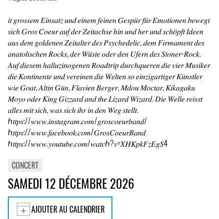
𝑖𝑡 𝑔𝑟𝑜𝑠𝑠𝑒𝑚 𝐸𝑖𝑛𝑠𝑎𝑡𝑧 𝑢𝑛𝑑 𝑒𝑖𝑛𝑒𝑚 𝑓𝑒𝑖𝑛𝑒𝑛 𝐺𝑒𝑠𝑝𝑢̈𝑟 𝑓𝑢̈𝑟 𝐸𝑚𝑜𝑡𝑖𝑜𝑛𝑒𝑛 𝑏𝑒𝑤𝑒𝑔𝑡
𝑠𝑖𝑐ℎ 𝐺𝑟𝑜𝑠 𝐶𝑜𝑒𝑢𝑟 𝑎𝑢𝑓 𝑑𝑒𝑟 𝑍𝑒𝑖𝑡𝑎𝑐ℎ𝑠𝑒 ℎ𝑖𝑛 𝑢𝑛𝑑 ℎ𝑒𝑟 𝑢𝑛𝑑 𝑠𝑐ℎ𝑜̈𝑝𝑓𝑡 𝐼𝑑𝑒𝑒𝑛
𝑎𝑢𝑠 𝑑𝑒𝑚 𝑔𝑜𝑙𝑑𝑒𝑛𝑒𝑛 𝑍𝑒𝑖𝑡𝑎𝑙𝑡𝑒𝑟 𝑑𝑒𝑠 𝑃𝑠𝑦𝑐ℎ𝑒𝑑𝑒𝑙𝑖𝑐, 𝑑𝑒𝑚 𝐹𝑖𝑟𝑚𝑎𝑚𝑒𝑛𝑡 𝑑𝑒𝑠
𝑎𝑛𝑎𝑡𝑜𝑙𝑖𝑠𝑐ℎ𝑒𝑛 𝑅𝑜𝑐𝑘𝑠, 𝑑𝑒𝑟 𝑊𝑢̈𝑠𝑡𝑒 𝑜𝑑𝑒𝑟 𝑑𝑒𝑛 𝑈𝑓𝑒𝑟𝑛 𝑑𝑒𝑠 𝑆𝑡𝑜𝑛𝑒𝑟-𝑅𝑜𝑐𝑘.
𝐴𝑢𝑓 𝑑𝑖𝑒𝑠𝑒𝑚 ℎ𝑎𝑙𝑙𝑢𝑧𝑖𝑛𝑜𝑔𝑒𝑛𝑒𝑛 𝑅𝑜𝑎𝑑𝑡𝑟𝑖𝑝 𝑑𝑢𝑟𝑐ℎ𝑞𝑢𝑒𝑟𝑒𝑛 𝑑𝑖𝑒 𝑣𝑖𝑒𝑟 𝑀𝑢𝑠𝑖𝑘𝑒𝑟
𝑑𝑖𝑒 𝐾𝑜𝑛𝑡𝑖𝑛𝑒𝑛𝑡𝑒 𝑢𝑛𝑑 𝑣𝑒𝑟𝑒𝑖𝑛𝑒𝑛 𝑑𝑖𝑒 𝑊𝑒𝑙𝑡𝑒𝑛 𝑠𝑜 𝑒𝑖𝑛𝑧𝑖𝑔𝑎𝑟𝑡𝑖𝑔𝑒𝑟 𝐾𝑢̈𝑛𝑠𝑡𝑙𝑒𝑟
𝑤𝑖𝑒 𝐺𝑜𝑎𝑡, 𝐴𝑙𝑡𝑖𝑛 𝐺𝑢̈𝑛, 𝐹𝑙𝑎𝑣𝑖𝑒𝑛 𝐵𝑒𝑟𝑔𝑒𝑟, 𝑀𝑑𝑜𝑢 𝑀𝑜𝑐𝑡𝑎𝑟, 𝐾𝑖𝑘𝑎𝑔𝑎𝑘𝑢
𝑀𝑜𝑦𝑜 𝑜𝑑𝑒𝑟 𝐾𝑖𝑛𝑔 𝐺𝑖𝑧𝑧𝑎𝑟𝑑 𝑎𝑛𝑑 𝑡ℎ𝑒 𝐿𝑖𝑧𝑎𝑟𝑑 𝑊𝑖𝑧𝑎𝑟𝑑. 𝐷𝑖𝑒 𝑊𝑒𝑙𝑙𝑒 𝑟𝑒𝑖𝑠𝑠𝑡
𝑎𝑙𝑙𝑒𝑠 𝑚𝑖𝑡 𝑠𝑖𝑐ℎ, 𝑤𝑎𝑠 𝑠𝑖𝑐ℎ 𝑖ℎ𝑟 𝑖𝑛 𝑑𝑒𝑛 𝑊𝑒𝑔 𝑠𝑡𝑒𝑙𝑙𝑡.
ℎ𝑡𝑡𝑝𝑠://𝑤𝑤𝑤.𝑖𝑛𝑠𝑡𝑎𝑔𝑟𝑎𝑚.𝑐𝑜𝑚/𝑔𝑟𝑜𝑠𝑐𝑜𝑒𝑢𝑟𝑏𝑎𝑛𝑑/
ℎ𝑡𝑡𝑝𝑠://𝑤𝑤𝑤.𝑓𝑎𝑐𝑒𝑏𝑜𝑜𝑘.𝑐𝑜𝑚/𝐺𝑟𝑜𝑠𝐶𝑜𝑒𝑢𝑟𝐵𝑎𝑛𝑑
ℎ𝑡𝑡𝑝𝑠://𝑤𝑤𝑤.𝑦𝑜𝑢𝑡𝑢𝑏𝑒.𝑐𝑜𝑚/𝑤𝑎𝑡𝑐ℎ?𝑣=𝑋𝐻𝐾𝑝𝑘𝐹𝑧𝐸𝑔𝑆4
CONCERT
SAMEDI 12 DÉCEMBRE 2026
AJOUTER AU CALENDRIER