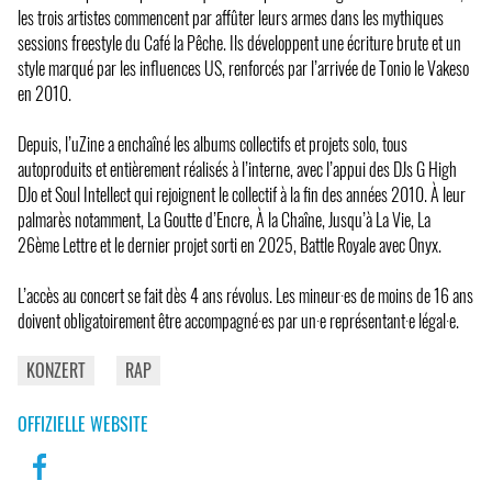
les trois artistes commencent par affûter leurs armes dans les mythiques
sessions freestyle du Café la Pêche. Ils développent une écriture brute et un
style marqué par les influences US, renforcés par l’arrivée de Tonio le Vakeso
en 2010.
Depuis, l’uZine a enchaîné les albums collectifs et projets solo, tous
autoproduits et entièrement réalisés à l’interne, avec l’appui des DJs G High
DJo et Soul Intellect qui rejoignent le collectif à la fin des années 2010. À leur
palmarès notamment, La Goutte d’Encre, À la Chaîne, Jusqu’à La Vie, La
26ème Lettre et le dernier projet sorti en 2025, Battle Royale avec Onyx.
L’accès au concert se fait dès 4 ans révolus. Les mineur·es de moins de 16 ans
doivent obligatoirement être accompagné·es par un·e représentant·e légal·e.
KONZERT
RAP
OFFIZIELLE WEBSITE