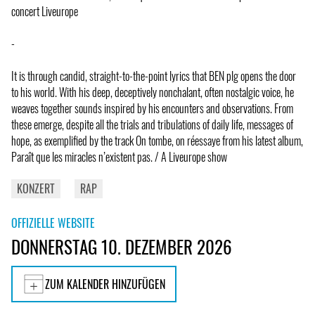
concert Liveurope
-
It is through candid, straight-to-the-point lyrics that BEN plg opens the door
to his world. With his deep, deceptively nonchalant, often nostalgic voice, he
weaves together sounds inspired by his encounters and observations. From
these emerge, despite all the trials and tribulations of daily life, messages of
hope, as exemplified by the track On tombe, on réessaye from his latest album,
Paraît que les miracles n’existent pas. / A Liveurope show
KONZERT
RAP
OFFIZIELLE WEBSITE
DONNERSTAG 10. DEZEMBER 2026
ZUM KALENDER HINZUFÜGEN