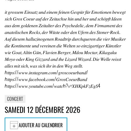
𝑖𝑡 𝑔𝑟𝑜𝑠𝑠𝑒𝑚 𝐸𝑖𝑛𝑠𝑎𝑡𝑧 𝑢𝑛𝑑 𝑒𝑖𝑛𝑒𝑚 𝑓𝑒𝑖𝑛𝑒𝑛 𝐺𝑒𝑠𝑝𝑢̈𝑟 𝑓𝑢̈𝑟 𝐸𝑚𝑜𝑡𝑖𝑜𝑛𝑒𝑛 𝑏𝑒𝑤𝑒𝑔𝑡
𝑠𝑖𝑐ℎ 𝐺𝑟𝑜𝑠 𝐶𝑜𝑒𝑢𝑟 𝑎𝑢𝑓 𝑑𝑒𝑟 𝑍𝑒𝑖𝑡𝑎𝑐ℎ𝑠𝑒 ℎ𝑖𝑛 𝑢𝑛𝑑 ℎ𝑒𝑟 𝑢𝑛𝑑 𝑠𝑐ℎ𝑜̈𝑝𝑓𝑡 𝐼𝑑𝑒𝑒𝑛
𝑎𝑢𝑠 𝑑𝑒𝑚 𝑔𝑜𝑙𝑑𝑒𝑛𝑒𝑛 𝑍𝑒𝑖𝑡𝑎𝑙𝑡𝑒𝑟 𝑑𝑒𝑠 𝑃𝑠𝑦𝑐ℎ𝑒𝑑𝑒𝑙𝑖𝑐, 𝑑𝑒𝑚 𝐹𝑖𝑟𝑚𝑎𝑚𝑒𝑛𝑡 𝑑𝑒𝑠
𝑎𝑛𝑎𝑡𝑜𝑙𝑖𝑠𝑐ℎ𝑒𝑛 𝑅𝑜𝑐𝑘𝑠, 𝑑𝑒𝑟 𝑊𝑢̈𝑠𝑡𝑒 𝑜𝑑𝑒𝑟 𝑑𝑒𝑛 𝑈𝑓𝑒𝑟𝑛 𝑑𝑒𝑠 𝑆𝑡𝑜𝑛𝑒𝑟-𝑅𝑜𝑐𝑘.
𝐴𝑢𝑓 𝑑𝑖𝑒𝑠𝑒𝑚 ℎ𝑎𝑙𝑙𝑢𝑧𝑖𝑛𝑜𝑔𝑒𝑛𝑒𝑛 𝑅𝑜𝑎𝑑𝑡𝑟𝑖𝑝 𝑑𝑢𝑟𝑐ℎ𝑞𝑢𝑒𝑟𝑒𝑛 𝑑𝑖𝑒 𝑣𝑖𝑒𝑟 𝑀𝑢𝑠𝑖𝑘𝑒𝑟
𝑑𝑖𝑒 𝐾𝑜𝑛𝑡𝑖𝑛𝑒𝑛𝑡𝑒 𝑢𝑛𝑑 𝑣𝑒𝑟𝑒𝑖𝑛𝑒𝑛 𝑑𝑖𝑒 𝑊𝑒𝑙𝑡𝑒𝑛 𝑠𝑜 𝑒𝑖𝑛𝑧𝑖𝑔𝑎𝑟𝑡𝑖𝑔𝑒𝑟 𝐾𝑢̈𝑛𝑠𝑡𝑙𝑒𝑟
𝑤𝑖𝑒 𝐺𝑜𝑎𝑡, 𝐴𝑙𝑡𝑖𝑛 𝐺𝑢̈𝑛, 𝐹𝑙𝑎𝑣𝑖𝑒𝑛 𝐵𝑒𝑟𝑔𝑒𝑟, 𝑀𝑑𝑜𝑢 𝑀𝑜𝑐𝑡𝑎𝑟, 𝐾𝑖𝑘𝑎𝑔𝑎𝑘𝑢
𝑀𝑜𝑦𝑜 𝑜𝑑𝑒𝑟 𝐾𝑖𝑛𝑔 𝐺𝑖𝑧𝑧𝑎𝑟𝑑 𝑎𝑛𝑑 𝑡ℎ𝑒 𝐿𝑖𝑧𝑎𝑟𝑑 𝑊𝑖𝑧𝑎𝑟𝑑. 𝐷𝑖𝑒 𝑊𝑒𝑙𝑙𝑒 𝑟𝑒𝑖𝑠𝑠𝑡
𝑎𝑙𝑙𝑒𝑠 𝑚𝑖𝑡 𝑠𝑖𝑐ℎ, 𝑤𝑎𝑠 𝑠𝑖𝑐ℎ 𝑖ℎ𝑟 𝑖𝑛 𝑑𝑒𝑛 𝑊𝑒𝑔 𝑠𝑡𝑒𝑙𝑙𝑡.
ℎ𝑡𝑡𝑝𝑠://𝑤𝑤𝑤.𝑖𝑛𝑠𝑡𝑎𝑔𝑟𝑎𝑚.𝑐𝑜𝑚/𝑔𝑟𝑜𝑠𝑐𝑜𝑒𝑢𝑟𝑏𝑎𝑛𝑑/
ℎ𝑡𝑡𝑝𝑠://𝑤𝑤𝑤.𝑓𝑎𝑐𝑒𝑏𝑜𝑜𝑘.𝑐𝑜𝑚/𝐺𝑟𝑜𝑠𝐶𝑜𝑒𝑢𝑟𝐵𝑎𝑛𝑑
ℎ𝑡𝑡𝑝𝑠://𝑤𝑤𝑤.𝑦𝑜𝑢𝑡𝑢𝑏𝑒.𝑐𝑜𝑚/𝑤𝑎𝑡𝑐ℎ?𝑣=𝑋𝐻𝐾𝑝𝑘𝐹𝑧𝐸𝑔𝑆4
CONCERT
SAMEDI 12 DÉCEMBRE 2026
AJOUTER AU CALENDRIER