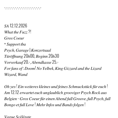
-.-.-.-.-.-.-.-.-.-.-.-.-.-.-.-.-.-
𝑆𝐴 12.12.2026
𝑊ℎ𝑎𝑡 𝑡ℎ𝑒 𝐹𝑢𝑧𝑧 ?!
𝐺𝑟𝑜𝑠 𝐶𝑜𝑒𝑢𝑟
+ 𝑆𝑢𝑝𝑝𝑜𝑟𝑡 𝑡𝑏𝑎
𝑃𝑠𝑦𝑐ℎ, 𝐺𝑎𝑟𝑎𝑔𝑒 | 𝐾𝑜𝑛𝑧𝑒𝑟𝑡𝑠𝑎𝑎𝑙
𝑇𝑢̈𝑟𝑜̈𝑓𝑓𝑛𝑢𝑛𝑔 20ℎ00, 𝐵𝑒𝑔𝑖𝑛𝑛 20ℎ30
𝑉𝑜𝑟𝑣𝑒𝑟𝑘𝑎𝑢𝑓 20.-, 𝐴𝑏𝑒𝑛𝑑𝑘𝑎𝑠𝑠𝑒 25.-
𝐹𝑜𝑟 𝑓𝑎𝑛𝑠 𝑜𝑓 : 𝐷𝑜𝑜𝑚! 𝑁𝑜 𝑌𝑒𝑙𝑏𝑒𝑘, 𝐾𝑖𝑛𝑔 𝐺𝑖𝑧𝑧𝑎𝑟𝑑 𝑎𝑛𝑑 𝑡ℎ𝑒 𝐿𝑖𝑧𝑎𝑟𝑑
𝑊𝑖𝑧𝑎𝑟𝑑, 𝑊𝑎𝑛𝑑
𝑂ℎ 𝑦𝑒𝑠 ! 𝐸𝑖𝑛 𝑤𝑒𝑖𝑡𝑒𝑟𝑒𝑠 𝑘𝑙𝑒𝑖𝑛𝑒𝑠 𝑢𝑛𝑑 𝑓𝑒𝑖𝑛𝑒𝑠 𝑆𝑐ℎ𝑚𝑢𝑐𝑘𝑠𝑡𝑢̈𝑐𝑘 𝑓𝑢̈𝑟 𝑒𝑢𝑐ℎ !
𝐴𝑚 12.12 𝑒𝑟𝑤𝑎𝑟𝑡𝑒𝑡 𝑒𝑢𝑐ℎ 𝑢𝑛𝑔𝑙𝑎𝑢𝑏𝑙𝑖𝑐ℎ 𝑔𝑟𝑜𝑜𝑣𝑖𝑔𝑒𝑟 𝑃𝑠𝑦𝑐ℎ 𝑅𝑜𝑐𝑘 𝑎𝑢𝑠
𝐵𝑒𝑙𝑔𝑖𝑒𝑛 - 𝐺𝑟𝑜𝑠 𝐶𝑜𝑒𝑢𝑟 𝑓𝑢̈𝑟 𝑒𝑖𝑛𝑒𝑛 𝐴𝑏𝑒𝑛𝑑 𝑓𝑢𝑙𝑙 𝐺𝑟𝑜𝑜𝑣𝑒, 𝑓𝑢𝑙𝑙 𝑃𝑠𝑦𝑐ℎ, 𝑓𝑢𝑙𝑙
𝐵𝑜𝑛𝑔𝑜 𝑒𝑡 𝑓𝑢𝑙𝑙 𝐿𝑜𝑣𝑒 ! 𝑀𝑒ℎ𝑟 𝐼𝑛𝑓𝑜𝑠 𝑢𝑛𝑑 𝐵𝑎𝑛𝑑𝑠 𝑓𝑜𝑙𝑔𝑒𝑛 !
𝑉𝑎𝑔𝑢𝑒 𝑆𝑐𝑒́𝑙𝑒́𝑟𝑎𝑡𝑒